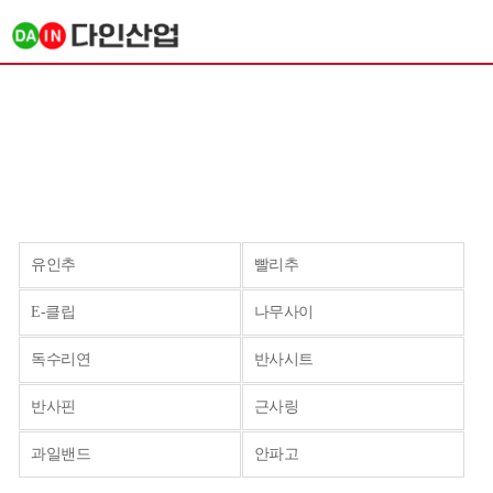
유인추
빨리추
E-클립
나무사이
독수리연
반사시트
반사핀
근사링
과일밴드
안파고