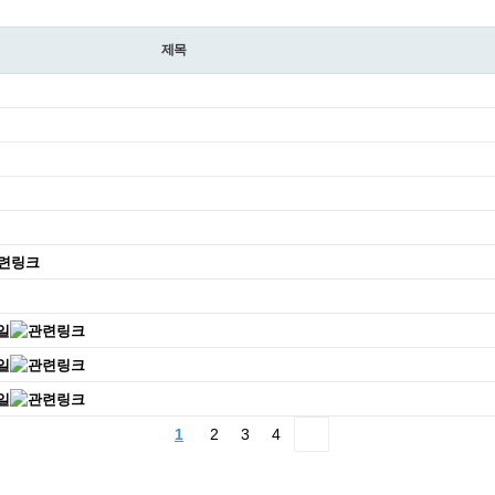
제목
1
2
3
4